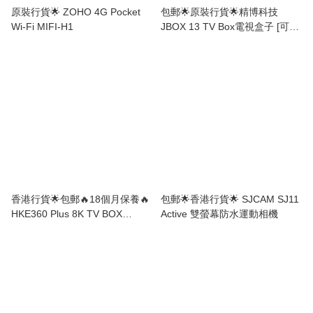
原裝行貨🌟 ZOHO 4G Pocket
包郵🌟原裝行貨🌟精博科技
Wi-Fi MIFI-H1
JBOX 13 TV Box電視盒子 [可在
中國大陸使用]
香港行貨🌟包郵🔥18個月保養🔥
包郵🌟香港行貨🌟 SJCAM SJ11
HKE360 Plus 8K TV BOX
Active 雙螢幕防水運動相機
(4+32GB) 第八代電視盒子