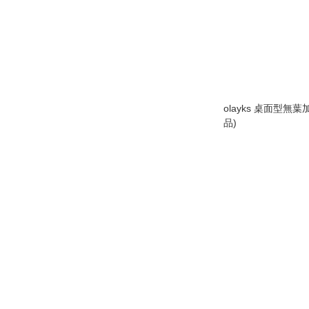
olayks 桌面型無
品)