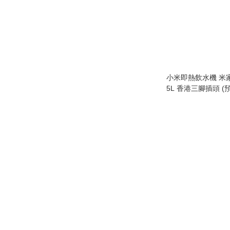
小米即熱飲水機 米
5L 香港三腳插頭 (