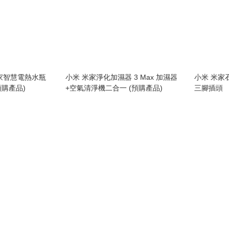
家智慧電熱水瓶
小米 米家淨化加濕器 3 Max 加濕器
小米 米家
預購產品)
+空氣清淨機二合一 (預購產品)
三腳插頭