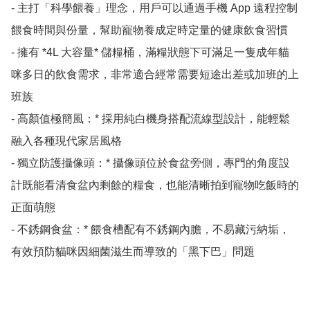
- 主打「科學餵養」理念，用戶可以通過手機 App 遠程控制
餵食時間與份量，幫助寵物養成定時定量的健康飲食習慣

- 擁有 *4L 大容量* 儲糧桶，滿糧狀態下可滿足一隻成年貓
咪多日的飲食需求，非常適合經常需要短途出差或加班的上
班族

- 高顏值極簡風：* 採用純白機身搭配流線型設計，能輕鬆
融入各種現代家居風格

- 獨立防護攝像頭：* 攝像頭位於食盆旁側，專門的角度設
計既能看清食盆內剩餘的糧食，也能清晰拍到寵物吃飯時的
正面萌態

- 不銹鋼食盆：* 餵食槽配有不銹鋼內膽，不易藏污納垢，
有效預防貓咪因細菌滋生而導致的「黑下巴」問題