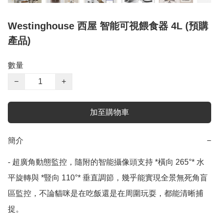
Westinghouse 西屋 智能可視餵食器 4L (預購
產品)
數量
−
+
加至購物車
簡介
−
- 超廣角動態監控，隨附的智能攝像頭支持 *橫向 265°* 水
平旋轉與 *豎向 110°* 垂直調節，幾乎能實現全景無死角盲
區監控，不論貓咪是在吃飯還是在周圍玩耍，都能清晰捕
捉。
