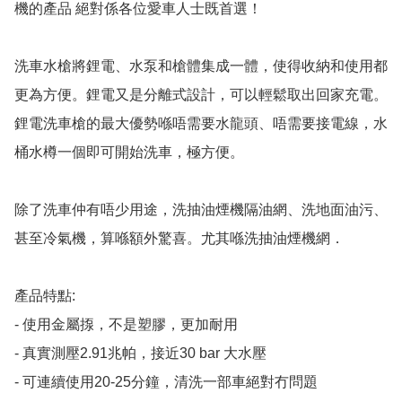
機的產品 絕對係各位愛車人士既首選！

洗車水槍將鋰電、水泵和槍體集成一體，使得收納和使用都
更為方便。鋰電又是分離式設計，可以輕鬆取出回家充電。
鋰電洗車槍的最大優勢喺唔需要水龍頭、唔需要接電線，水
桶水樽一個即可開始洗車，極方便。

除了洗車仲有唔少用途，洗抽油煙機隔油網、洗地面油污、
甚至冷氣機，算喺額外驚喜。尤其喺洗抽油煙機網．

產品特點:

- 使用金屬揼，不是塑膠，更加耐用

- 真實測壓2.91兆帕，接近30 bar 大水壓

- 可連續使用20-25分鐘，清洗一部車絕對冇問題
