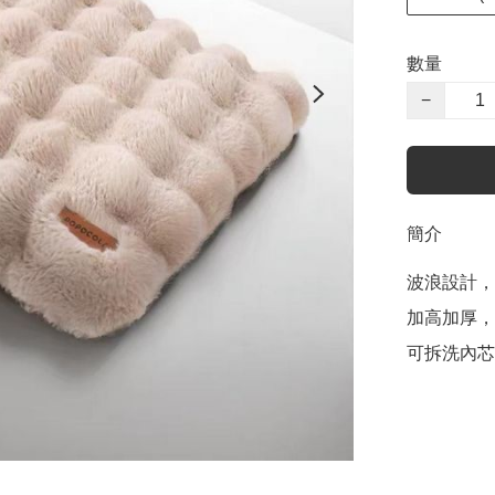
數量
−
簡介
波浪設計，
加高加厚，
可拆洗內芯