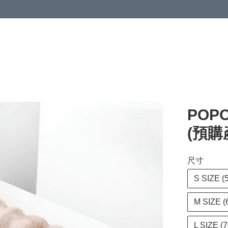
POP
(預購
尺寸
S SIZE 
M SIZE 
L SIZE 