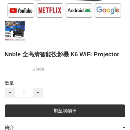
Noble 全高清智能投影機 K6 WiFi Projector
6 評語
數量
−
+
加至購物車
簡介
−