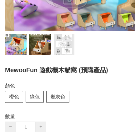
MewooFun 遊戲機木貓窩 (預購產品)
顏色
橙色
綠色
岩灰色
數量
−
+