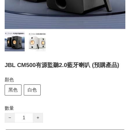
JBL CM500有源監聽2.0藍牙喇叭 (預購產品)
顏色
黑色
白色
數量
−
+