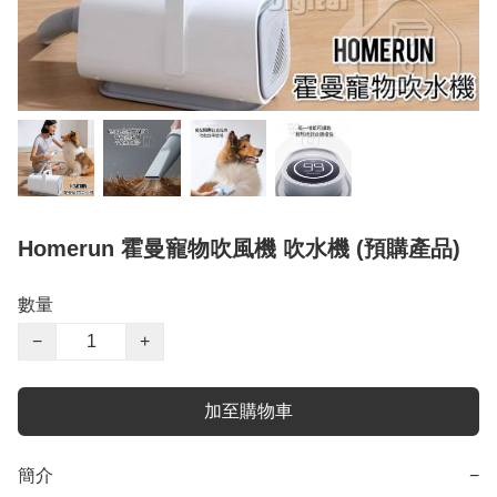
Homerun 霍曼寵物吹風機 吹水機 (預購產品)
數量
−
+
加至購物車
簡介
−