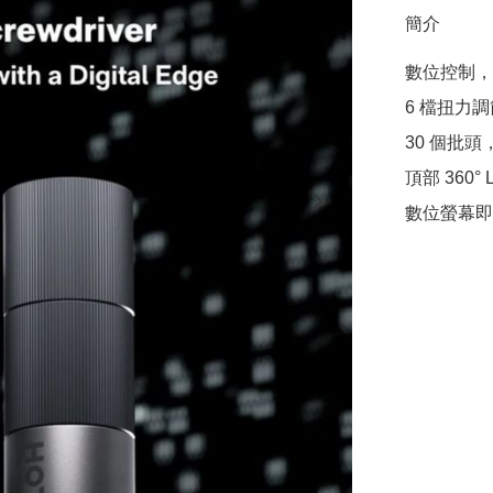
簡介
數位控制，
6 檔扭力調節 
30 個批
頂部 360° 
數位螢幕即