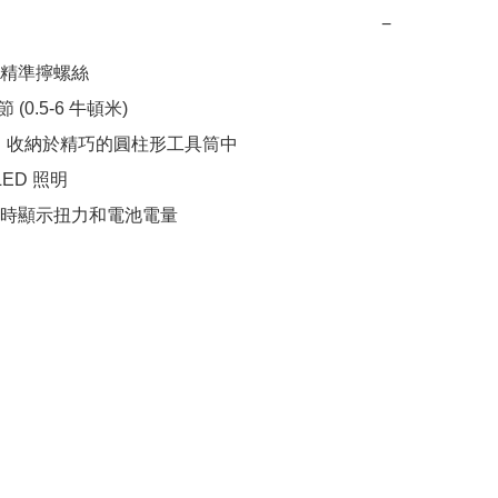
−
精準擰螺絲

(0.5-6 牛頓米)

頭，收納於精巧的圓柱形工具筒中

LED 照明

時顯示扭力和電池電量