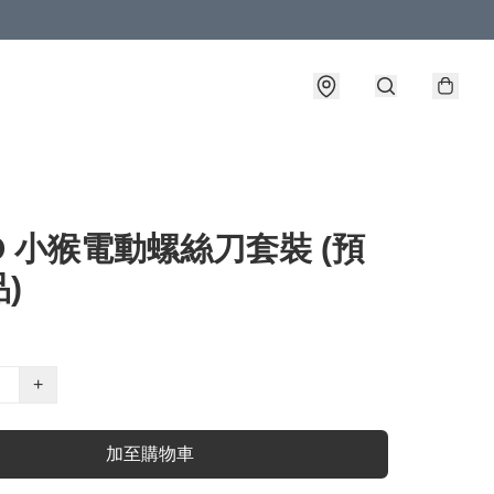
O 小猴電動螺絲刀套裝 (預
)
+
加至購物車