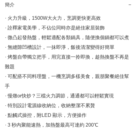
簡介
−
· 火力升級，1500W大火力，烹調更快更高效

· 詮釋家電美學，不佔位同時亦是絕佳家居裝飾

· 微凸起發熱盤，輕鬆適配各類鍋具，隨便換個鍋都可以煮

· 無縫隙凹槽設計，一抹即淨，飯後清潔變得好簡單

· 烤盤自帶獨立把手，用完直接一拎即換，趁熱換盤不再是
難題

· 可配搭不同料理盤，一機烹調多樣美食，親朋聚餐絕佳幫
手

· 慢燉or快炒？三檔火力調節，通通都可以輕鬆實現

· 特別設計電源線收納位，收納整潔不累贅

· 點觸式操控，附LED 顯示，方便操作

· 3 秒內聚能速熱，加熱盤最高可達約 200℃