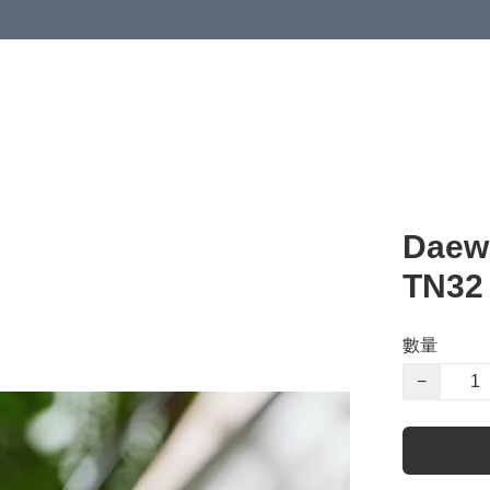
Dae
TN3
數量
−