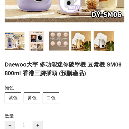
Daewoo大宇 多功能迷你破壁機 豆漿機 SM06
800ml 香港三腳插頭 (預購產品)
顏色
紫色
黃色
白色
數量
−
+