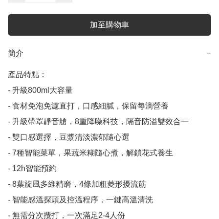
加至購物車
簡介
−
產品特點：

- 升級800ml大容量

- 食材免泡免濾直打，口感細膩，保留每滴營養

- 升級帶罩靜音艙，8重降噪科技，隔音防溢雙效合一

- 雙口感選擇，豆漿清淡濃郁隨心選

- 7種智能菜單，果蔬米糊隨心煮，解鎖花式養生

- 12h智能預約

- 8葉旋風多維精磨，4條加粗菱形擾流筋

- 智能感溫探頭及控溫程序，一鍵高溫清洗

- 無需分次攪打，一次滿足2-4人份
