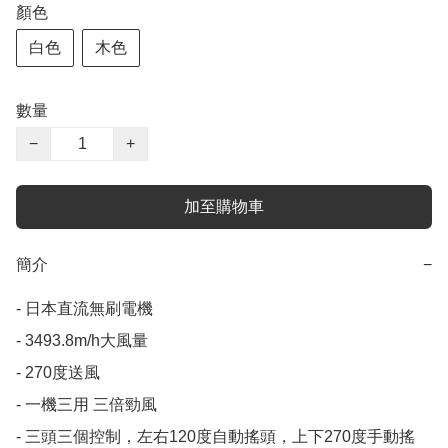
顏色
白色
木色
數量
−
+
加至購物車
簡介
−
- 日本直流無刷電機

- 3493.8m/h大風量

- 270度送風

- 一機三用 三倍勁風

- 三頭三個控制，左右120度自動搖頭，上下270度手動搖