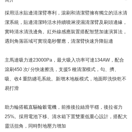
採用活水貼邊清潔臂專利，滾刷和清潔臂擁有獨立的活水清
潔系統，貼邊清潔時活水持續噴淋浸濕清潔臂及刷頭邊緣，
實時清水清洗邊角。紅外線感應裝置搭配智慧加速演算法，
遇到角落區域可實現毫秒響應，清潔臂快速升降貼邊

主馬達吸力達23000Pa，最大吸入功率可達134AW，配合
滾刷450 次/ 分快速擦洗，支援5 種清潔模式，勾、擠、
吸、收4 重防纏毛系統。新增木地板模式，地面即洗快乾不
易打滑

助力輪搭載直驅輪轂電機，前推後拉絲滑平穩，後拉省力
25%。採用電池下移、清水箱下置雙重低重心設計，搭配大
靈活扭角，同時對地壓力增加
