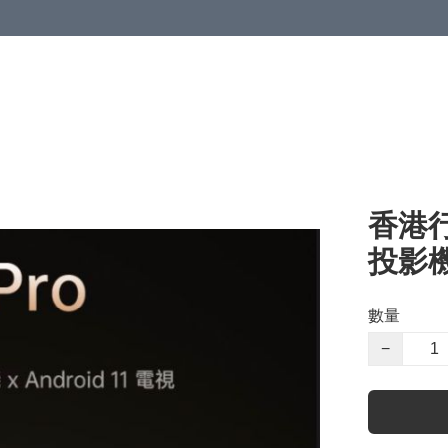
香港行貨
投影
數量
−