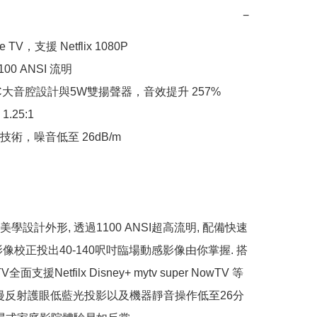
−
 TV，支援 Netflix 1080P

00 ANSI 流明

C大音腔設計與5W雙揚聲器，音效提升 257%

25:1

術，噪音低至 26dB/m

學設計外形, 透過1100 ANSI超高流明, 配備快速
影像校正投出40-140呎吋臨場動感影像由你掌握. 搭
V全面支援Netfilx Disney+ mytv super NowTV 等
, 漫反射護眼低藍光投影以及機器靜音操作低至26分