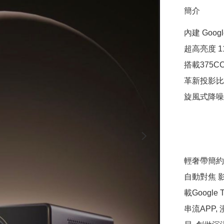
簡介
內建 Google
超高亮度 11
搭載375C
革新投影比 1.
旋風式降噪技
輕奢帶簡約美
自動對焦 
載Google T
串流APP