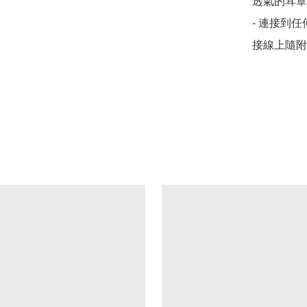
透氣的耳罩
- 連接到
接線上隨附的 