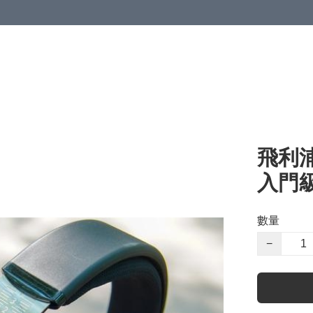
飛利浦 
入門級
數量
−