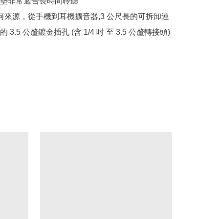
墊非常適合長時間聆聽

任何來源，從手機到耳機擴音器,3 公尺長的可拆卸連
3.5 公釐鍍金插孔 (含 1/4 吋 至 3.5 公釐轉接頭)
