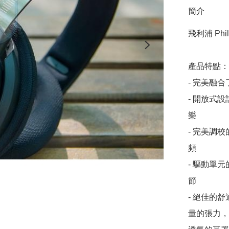
簡介
飛利浦 Phi
產品特點：

- 完美融
- 開放式
樂

- 完美調
頻

- 驅動單
節

- 絕佳的
量的張力，