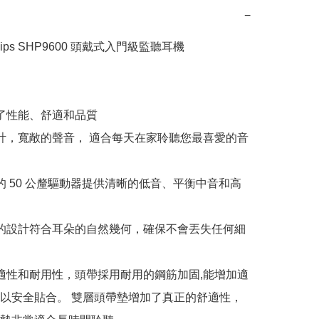
−
lips SHP9600 頭戴式入門級監聽耳機

合了性能、舒適和品質

設計，寬敞的聲音， 適合每天在家聆聽您最喜愛的音
校的 50 公釐驅動器提供清晰的低音、平衡中音和高
元的設計符合耳朵的自然幾何，確保不會丟失任何細
舒適性和耐用性，頭帶採用耐用的鋼筋加固,能增加適
以安全貼合。 雙層頭帶墊增加了真正的舒適性，