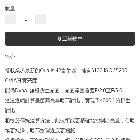
數量
−
+
加至購物車
簡介
−
搭載業界最新的Qualis 42雷射器，擁有6100 ISO / 5200 
CVIA真實亮度

配備Dyna-I無極仿生光圈，光圈範圍覆蓋F/2.0至F/5.0

透過逐幀計算畫面高光與暗部對比，實現了4000:1的原生
對比

相較於傳統運算方法，此技術能更精確地控制出光量，使暗
場更純淨，暗部紋理還原更細膩
