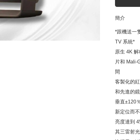
簡介
*跟機送一隻M
TV 系統*

原生 4K 
片和 Mali
間

客製化的紅環
和先進的鏡
垂直±12
新定位而不
亮度達到 45
其三雷射光引