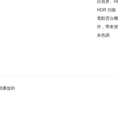
比視界、HDR
HDR 功能

電動雲台機
作，帶來便
灰色調
能播放的