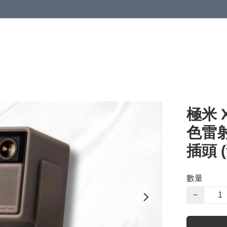
極米 X
色雷
插頭 
數量
−