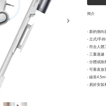
簡介
- 新的側向
- 立式/
- 符合人
- 三重過濾
- 分體或
- 可垂直
- 線長4.
- 易於安