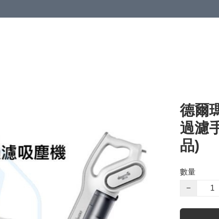
德爾瑪
過濾手
品)
數量
−