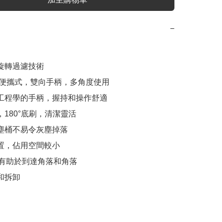
−
旋轉過濾技術

手持便攜式，雙向手柄，多角度使用

體工程學的手柄，握持和操作舒適

，180°底刷，清潔靈活

除塵桶不易令灰塵掉落

放置，佔用空間較小

5m有助於到達角落和角落

裝和拆卸