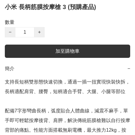
小米 長柄筋膜按摩槍 3 (預購產品)
數量
−
+
加至購物車
簡介
−
支持長短柄雙形態快速切換，通過一插一扭實現快裝快拆，
長柄適配肩背、腰臀，短柄適合手臂、大腿、小腿等部位

配備7字形彎曲長柄，弧度貼合人體曲線，減震不麻手，單
手即可輕鬆按摩後背、肩胛，解決傳統筋膜槍難以自行按摩
背部的痛點。性能方面搭載無刷電機，最大推力12kg，按