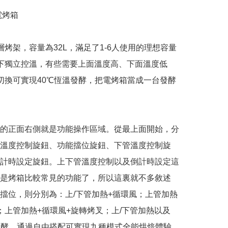
烤箱 

三層烤架，容量為32L，滿足了1-6人使用的理想容量

上下獨立控溫，有些需要上面溫度高、下面溫度低

式切換可實現40℃恆溫發酵，把電烤箱當成一台發酵
的正面右側就是功能操作區域。從最上面開始，分
溫度控制旋鈕、功能擋位旋鈕、下管溫度控制旋
計時設定旋鈕。上下管溫度控制以及倒計時設定這
是烤箱比較常見的功能了，所以這裏就不多敘述
擋位，則分別為：上/下管加熱+循環風；上管加熱
；上管加熱+循環風+旋轉烤叉；上/下管加熱以及
發酵，通過自由搭配可實現九種模式全能烘焙體驗
