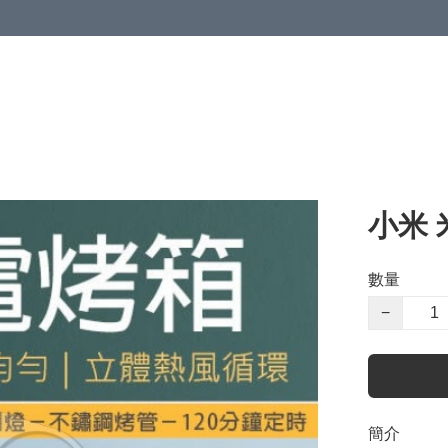
小米 
數量
−
簡介