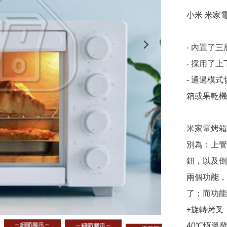
小米 米家電
- 內置了
- 採用了
- 通過模
箱或果乾機

米家電烤箱
別為：上管
鈕，以及倒
兩個功能，
了；而功能
+旋轉烤叉
40℃恆溫