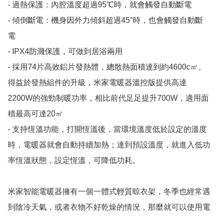
- 過熱保護：內腔溫度超過95℃時，就會觸發自動斷電

- 傾倒斷電：機身因外力傾斜超過45°時，也會觸發自動斷
電

- IPX4防濺保護，可做到居浴兩用

- 採用74片高效鋁片發熱體，總散熱面積達到約4600c㎡。
得益於發熱組件的升級，米家電暖器溫控版提供高達
2200W的強勁制暖功率，相比前代足足提升700W，適用面
積最高可達20㎡

- 支持恆溫功能，打開恆溫後，當環境溫度低於設定的溫度
時，電暖器就會自動持續加熱；達到預設溫度，就進入低功
率恆溫狀態，設定恆溫，可降低功耗。

米家智能電暖器擁有一個一體式輕質晾衣架，冬季也經常遇
到陰冷天氣，或者衣物不好乾燥的情況，那麼就可以使用電