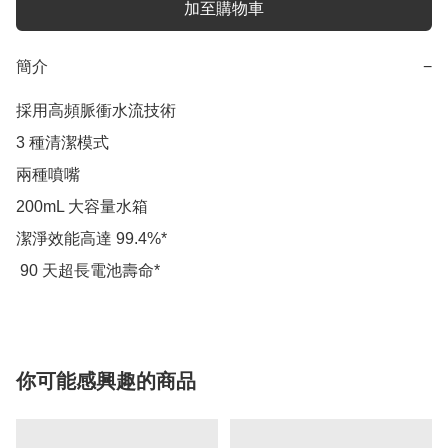
加至購物車
簡介
−
採用高頻脈衝水流技術

3 種清潔模式

兩種噴嘴

200mL 大容量水箱

潔淨效能高達 99.4%*

 90 天超長電池壽命*
你可能感興趣的商品