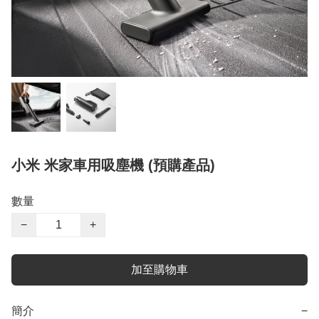
小米 米家車用吸塵機 (預購產品)
數量
−
+
加至購物車
簡介
−