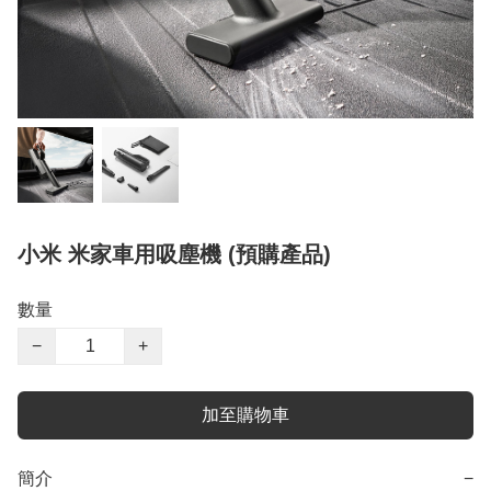
小米 米家車用吸塵機 (預購產品)
數量
−
+
加至購物車
簡介
−