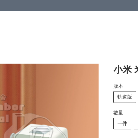
小米 
版本
軌道版
數量
一件