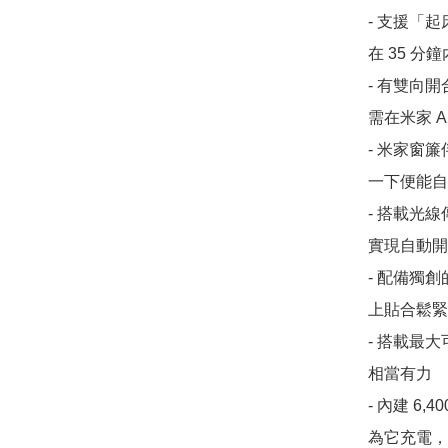
- 支援「
在 35 分鐘
- 有雙向
需在米家 A
- 米家窗
一下便能自
- 搭載光
實現自動開
- 配備獨
上貼合鬆緊
- 搭載最
相當有力

- 內建 6
為它充電，