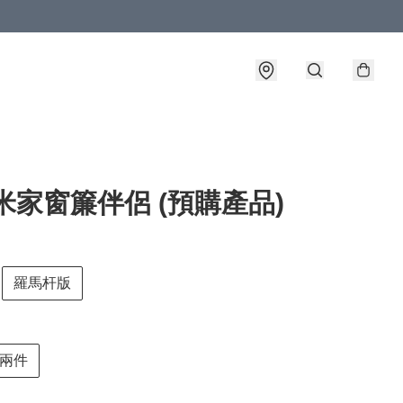
米家窗簾伴侶 (預購產品)
羅馬杆版
兩件