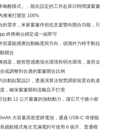
起床喚醒模式」，能在設定的工作起床日時間讓窗簾
內漸漸打開至 100%

開合的需求，米家窗簾伴侶也支援雙向開合功能，只
pp 終將兩台綁定成一組即可

簾伴侶還能感應拉動幅度與方向，偵測外力時手動拉
動開合

線傳感器，能智慧感應強光環境和弱光環境，進而去
合或調整到合適的窗簾開合比例

創的自動貼緊設計，透過演算法智慧調節裝置在軌道
度，確保窗簾開和流暢且不打滑

大可拉動 12 公斤窗簾的強勁動力，讓它尺寸雖小卻
,400mAh 大容量高密度鋰電池，通過 USB-C 埠便能
長續航模式每次充滿電約可使用 6 個月、普通模