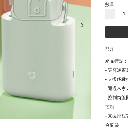
數量
−
簡介
產品特點：

- 讓普通
- 支援多種
- 通過米家
- 控制窗
控制

- 支援排
合窗簾
