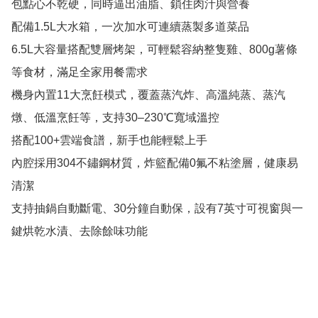
包點心不乾硬，同時逼出油脂、鎖住肉汁與營養

配備1.5L大水箱，一次加水可連續蒸製多道菜品

6.5L大容量搭配雙層烤架，可輕鬆容納整隻雞、800g薯條
等食材，滿足全家用餐需求

機身內置11大烹飪模式，覆蓋蒸汽炸、高溫純蒸、蒸汽
燉、低溫烹飪等，支持30–230℃寬域溫控

搭配100+雲端食譜，新手也能輕鬆上手

內腔採用304不鏽鋼材質，炸籃配備0氟不粘塗層，健康易
清潔

支持抽鍋自動斷電、30分鐘自動保，設有7英寸可視窗與一
鍵烘乾水漬、去除餘味功能
