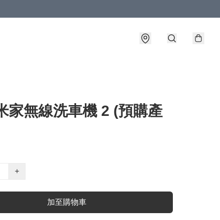
米家無線洗車機 2 (預購產
+
加至購物車