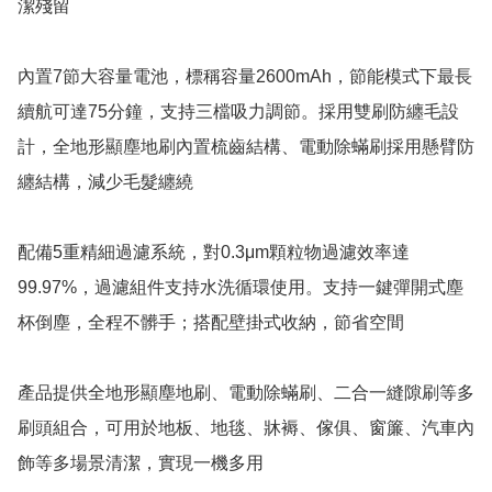
潔殘留

內置7節大容量電池，標稱容量2600mAh，節能模式下最長
續航可達75分鐘，支持三檔吸力調節。採用雙刷防纏毛設
計，全地形顯塵地刷內置梳齒結構、電動除蟎刷採用懸臂防
纏結構，減少毛髮纏繞

配備5重精細過濾系統，對0.3μm顆粒物過濾效率達
99.97%，過濾組件支持水洗循環使用。支持一鍵彈開式塵
杯倒塵，全程不髒手；搭配壁掛式收納，節省空間

產品提供全地形顯塵地刷、電動除蟎刷、二合一縫隙刷等多
刷頭組合，可用於地板、地毯、牀褥、傢俱、窗簾、汽車內
飾等多場景清潔，實現一機多用
