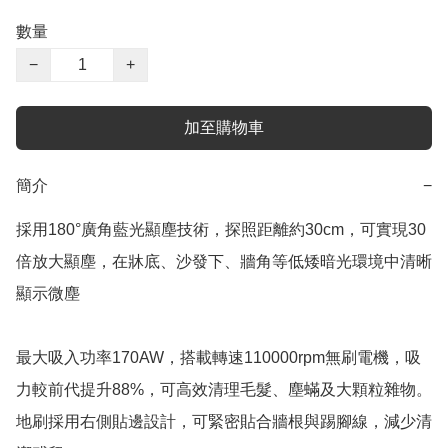
數量
−
+
加至購物車
簡介
−
採用180°廣角藍光顯塵技術，探照距離約30cm，可實現30
倍放大顯塵，在牀底、沙發下、牆角等低矮暗光環境中清晰
顯示微塵

最大吸入功率170AW，搭載轉速110000rpm無刷電機，吸
力較前代提升88%，可高效清理毛髮、塵蟎及大顆粒雜物。
地刷採用右側貼邊設計，可緊密貼合牆根與踢腳線，減少清