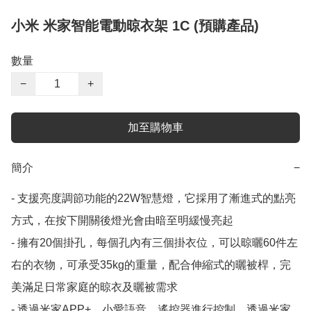
小米 米家智能電動晾衣架 1C (預購產品)
數量
−
+
加至購物車
簡介
−
- 支援亮度調節功能的22W智慧燈，它採用了漸進式的點亮
方式，在按下開關後燈光會由暗至明緩慢亮起

- 擁有20個掛孔，每個孔內有三個掛衣位，可以晾曬60件左
右的衣物，可承受35kg的重量，配合伸縮式的曬被桿，完
美滿足日常家庭的晾衣及曬被需求

- 透過米家APP+、小愛語音、遙控器進行控制。透過米家