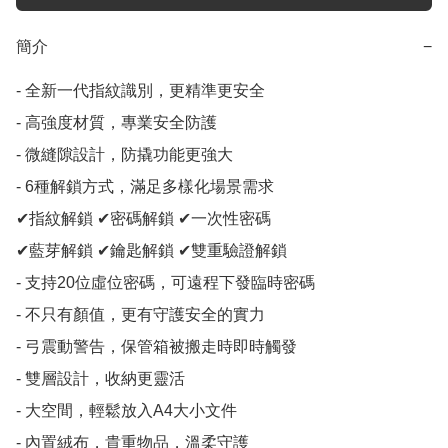
簡介
−
- 全新一代指紋識別，更精準更安全

- 高強度材質，專業安全防護

- 微縫隙設計，防撬功能更強大

- 6種解鎖方式，滿足多樣化場景需求

✔指紋解鎖 ✔密碼解鎖 ✔一次性密碼 

✔藍芽解鎖 ✔鑰匙解鎖 ✔雙重驗證解鎖

- 支持20位虛位密碼，可遠程下發臨時密碼

- 不只有顏值，更有守護安全的實力

- 弓震動警告，保管箱被搬走時即時觸發

- 雙層設計，收納更靈活

- 大空間，輕鬆放入A4大小文件

- 內置絨布，貴重物品，溫柔守護
