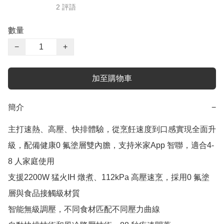
2 評語
數量
−
+
加至購物車
簡介
−
主打速熱、高壓、快排體驗，從烹飪速度到口感實現全面升
級，配備健康0 氟塗層雙內膽，支持米家App 智聯，適合4-
8 人家庭使用

支援2200W 猛火IH 燉煮、112kPa 高壓速烹，採用0 氟塗
層與食品接觸級材質

智能無級調壓，不同食材匹配不同壓力曲線
