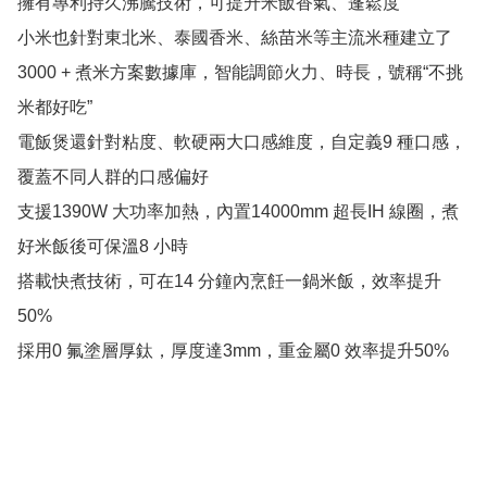
擁有專利持久沸騰技術，可提升米飯香氣、蓬鬆度

小米也針對東北米、泰國香米、絲苗米等主流米種建立了
3000 + 煮米方案數據庫，智能調節火力、時長，號稱“不挑
米都好吃”

電飯煲還針對粘度、軟硬兩大口感維度，自定義9 種口感，
覆蓋不同人群的口感偏好

支援1390W 大功率加熱，內置14000mm 超長IH 線圈，煮
好米飯後可保溫8 小時

搭載快煮技術，可在14 分鐘內烹飪一鍋米飯，效率提升
50%

採用0 氟塗層厚鈦，厚度達3mm，重金屬0 效率提升50%
