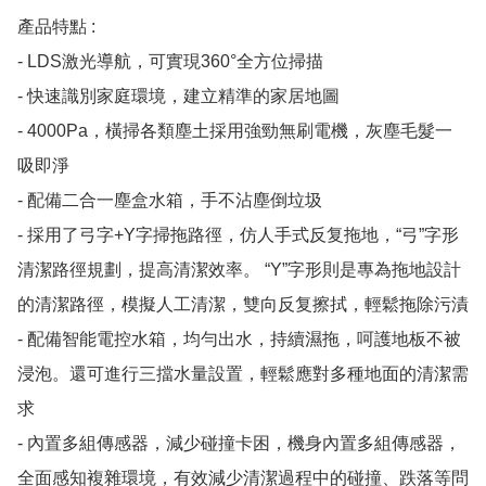
產品特點 :

- LDS激光導航，可實現360°全方位掃描

- 快速識別家庭環境，建立精準的家居地圖

- 4000Pa，橫掃各類塵土採用強勁無刷電機，灰塵毛髮一
吸即淨

- 配備二合一塵盒水箱，手不沾塵倒垃圾

- 採用了弓字+Y字掃拖路徑，仿人手式反复拖地，“弓”字形
清潔路徑規劃，提高清潔效率。 “Y”字形則是專為拖地設計
的清潔路徑，模擬人工清潔，雙向反复擦拭，輕鬆拖除污漬

- 配備智能電控水箱，均勻出水，持續濕拖，呵護地板不被
浸泡。還可進行三擋水量設置，輕鬆應對多種地面的清潔需
求

- 內置多組傳感器，減少碰撞卡困，機身內置多組傳感器，
全面感知複雜環境，有效減少清潔過程中的碰撞、跌落等問