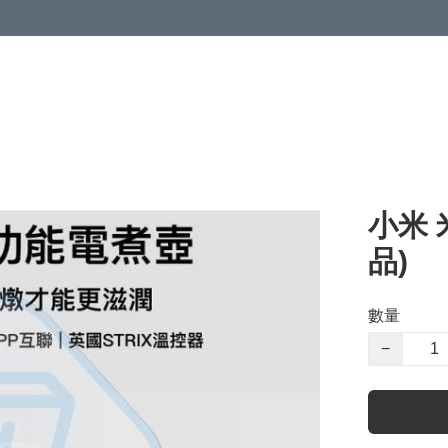
小米 
品)
數量
−