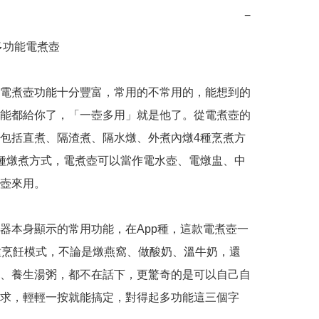
−
多功能電煮壺

電煮壺功能十分豐富，常用的不常用的，能想到的
能都給你了，「一壺多用」就是他了。從電煮壺的
包括直煮、隔渣煮、隔水燉、外煮內燉4種烹煮方
種燉煮方式，電煮壺可以當作電水壺、電燉盅、中
壺來用。

器本身顯示的常用功能，在App種，這款電煮壺一
種烹飪模式，不論是燉燕窩、做酸奶、溫牛奶，還
、養生湯粥，都不在話下，更驚奇的是可以自己自
求，輕輕一按就能搞定，對得起多功能這三個字
