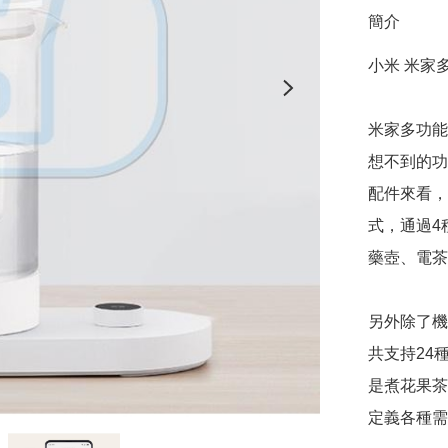
簡介
小米 米家
米家多功能
想不到的功
配件來看，
式，通過4
藥壺、電茶
另外除了機
共支持24
是煮花果茶
定義各種需