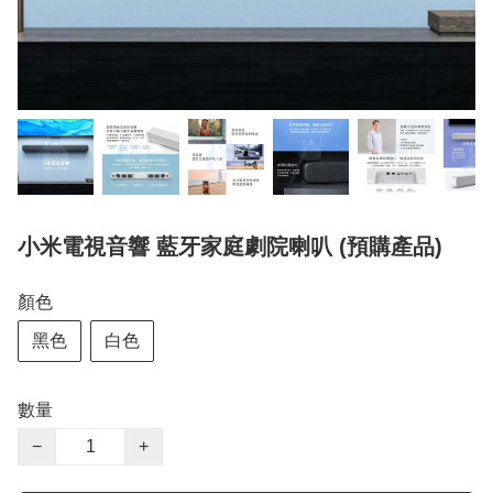
小米電視音響 藍牙家庭劇院喇叭 (預購產品)
顏色
黑色
白色
數量
−
+