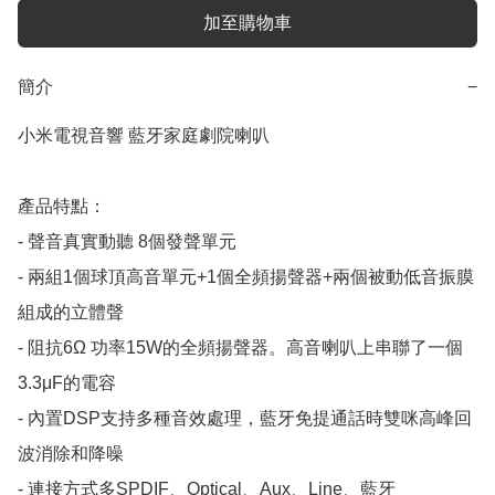
加至購物車
簡介
−
小米電視音響 藍牙家庭劇院喇叭 

產品特點：

- 聲音真實動聽 8個發聲單元

- 兩組1個球頂高音單元+1個全頻揚聲器+兩個被動低音振膜
組成的立體聲

- 阻抗6Ω 功率15W的全頻揚聲器。高音喇叭上串聯了一個
3.3μF的電容

- 內置DSP支持多種音效處理，藍牙免提通話時雙咪高峰回
波消除和降噪

- 連接方式多SPDIF、Optical、Aux、Line、藍牙
