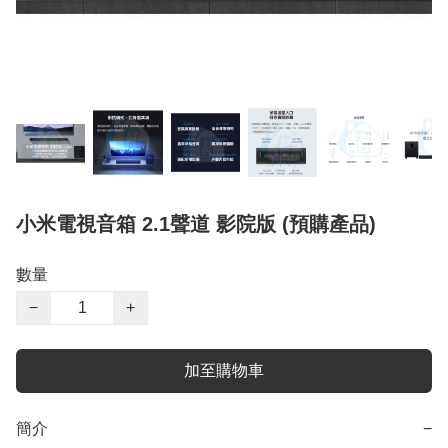
小米電視音箱 2.1聲道 影院版 (預購產品)
數量
−
+
加至購物車
簡介
−