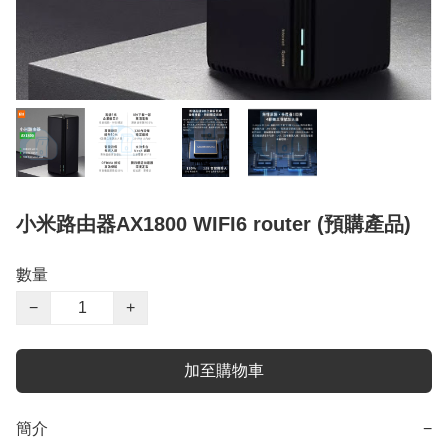
小米路由器AX1800 WIFI6 router (預購產品)
數量
−
+
加至購物車
簡介
−