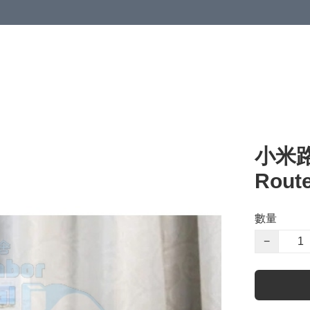
小米路由
Rout
數量
−