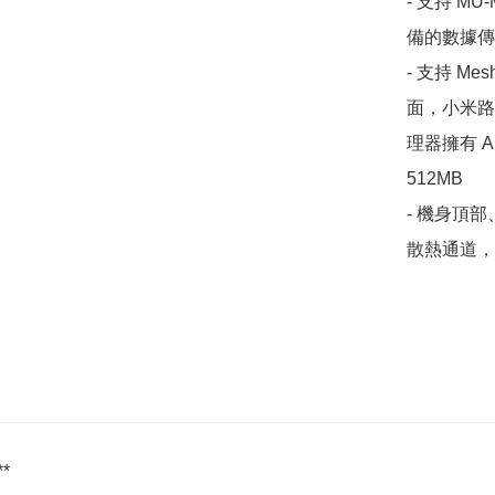
- 支持 MU
備的數據傳
- 支持 
面，小米路由
理器擁有 A
512MB

- 機身頂
散熱通道，
*