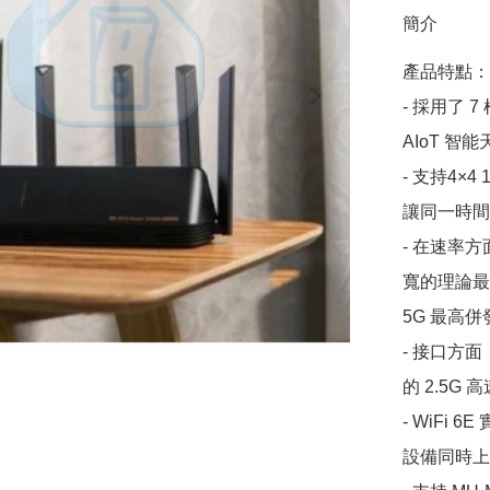
簡介
產品特點：

- 採用了 
AIoT 
- 支持4×
讓同一時間
- 在速率方
寬的理論最高速率
5G 最高併發
- 接口方面
的 2.5G
- WiFi
設備同時上