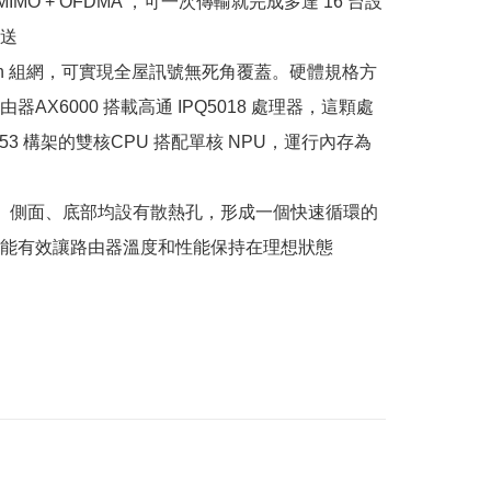
-MIMO + OFDMA ，可一次傳輸就完成多達 16 台設
送

Mesh 組網，可實現全屋訊號無死角覆蓋。硬體規格方
器AX6000 搭載高通 IPQ5018 處理器，這顆處
53 構架的雙核CPU 搭配單核 NPU，運行內存為 
部、側面、底部均設有散熱孔，形成一個快速循環的
能有效讓路由器溫度和性能保持在理想狀態