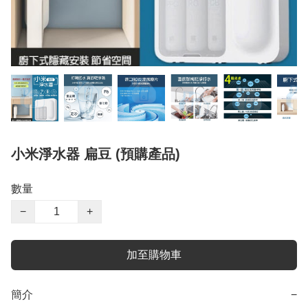
小米淨水器 扁豆 (預購產品)
數量
−
+
加至購物車
簡介
−