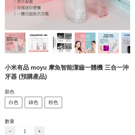
小米有品 moyu 摩魚智能潔齒一體機 三合一沖
牙器 (預購產品)
顏色
白色
綠色
粉色
數量
−
+