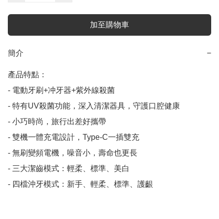
加至購物車
簡介
−
產品特點：

- 電動牙刷+冲牙器+紫外線殺菌 

- 特有UV殺菌功能，深入清潔器具，守護口腔健康

- 小巧時尚，旅行出差好攜帶

- 雙機一體充電設計，Type-C一插雙充

- 無刷變頻電機，噪音小，壽命也更長

- 三大潔齒模式：輕柔、標準、美白

- 四檔沖牙模式：新手、輕柔、標準、護齦