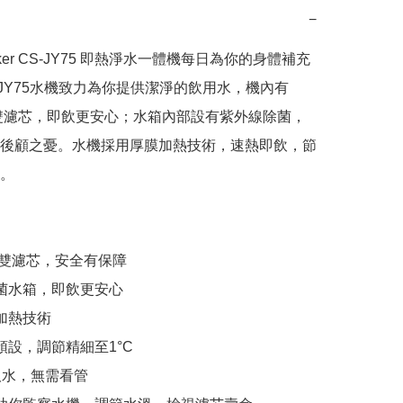
−
oker CS-JY75 即熱淨水一體機每日為你的身體補充
-JY75水機致力為你提供潔淨的飲用水，機內有
O雙濾芯，即飲更安心；水箱內部設有紫外線除菌，
後顧之憂。水機採用厚膜加熱技術，速熱即飲，節
。

RO雙濾芯，安全有保障

除菌水箱，即飲更安心

加熱技術

預設，調節精細至1°C

取水，無需看管
