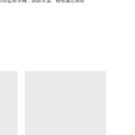
式助你監察水機，調節水溫、檢視濾芯壽命