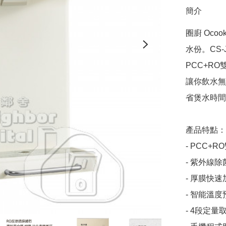
簡介
圈廚 Oco
水份。CS
PCC+R
讓你飲水無
省煲水時間
產品特點：

- PCC+
- 紫外線
- 厚膜快速
- 智能溫度
- 4段定量