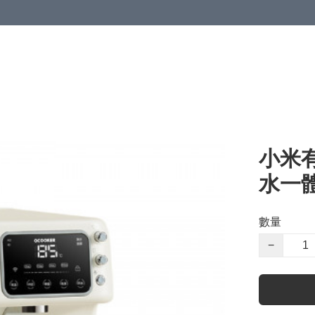
小米有
水一體
數量
−