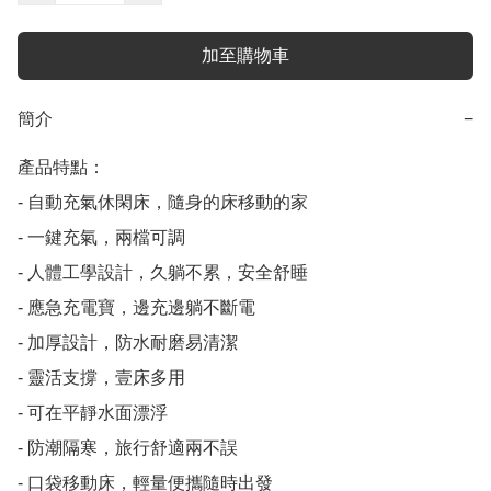
加至購物車
簡介
−
產品特點：

- 自動充氣休閑床，隨身的床移動的家

- 一鍵充氣，兩檔可調

- 人體工學設計，久躺不累，安全舒睡

- 應急充電寶，邊充邊躺不斷電

- 加厚設計，防水耐磨易清潔

- 靈活支撐，壹床多用

- 可在平靜水面漂浮

- 防潮隔寒，旅行舒適兩不誤

- 口袋移動床，輕量便攜隨時出發