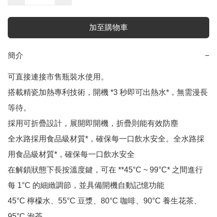
加至購物車
簡介
−
可直接連接市售瓶裝水使用。

搭載精瓷加熱專利技術，開機 *3 秒即可出熱水*，無需漫長
等待。

採用可折疊設計，展開即開機，折疊則能有效防塵

全水路採用食品級材質*，確保每一口飲水安全。全水路採
用食品級材質*，確保每一口飲水安全

在解鎖狀態下長按溫度鍵，可在 **45°C ~ 99°C* 之間進行
每 1°C 的細緻調節，並具備開機自動記憶功能

45°C 檸檬水、55°C 豆漿、80°C 咖啡、90°C 養生花茶、
95°C 泡茶
