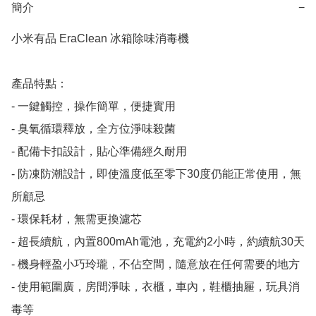
簡介
−
小米有品 EraClean 冰箱除味消毒機

產品特點：

- 一鍵觸控，操作簡單，便捷實用

- 臭氧循環釋放，全方位淨味殺菌

- 配備卡扣設計，貼心準備經久耐用

- 防凍防潮設計，即使溫度低至零下30度仍能正常使用，無
所顧忌

- 環保耗材，無需更換濾芯

- 超長續航，內置800mAh電池，充電約2小時，約續航30天

- 機身輕盈小巧玲瓏，不佔空間，隨意放在任何需要的地方

- 使用範圍廣，房間淨味，衣櫃，車內，鞋櫃抽屜，玩具消
毒等