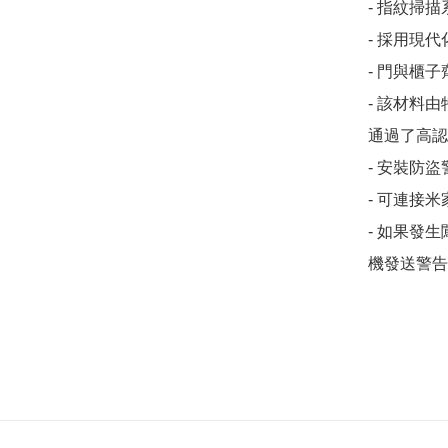
- 指紋掃
- 採用現
- 門與櫃
- 該材料
通過了高認
- 安裝防
- 可連接米
- 如果發
機發送警告