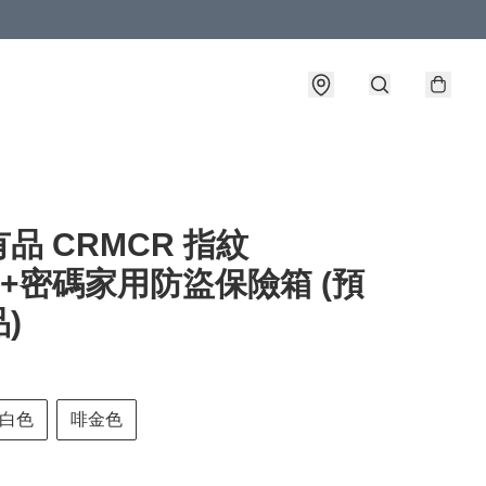
品 CRMCR 指紋
FI+密碼家用防盜保險箱 (預
)
白色
啡金色