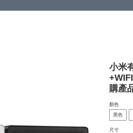
小米有
+WI
購產品
顏色
黑色
尺寸