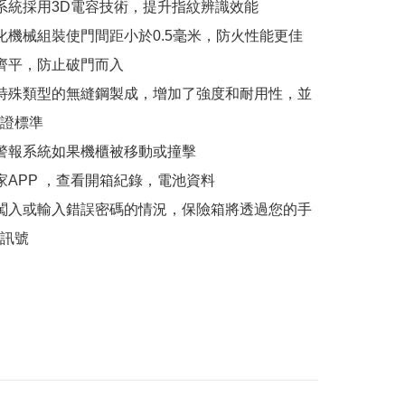
描系統採用3D電容技術，提升指紋辨識效能

代化機械組裝使門間距小於0.5毫米，防火性能更佳

子齊平，防止破門而入

由特殊類型的無縫鋼製成，增加了強度和耐用性，並
證標準

盜警報系統如果機櫃被移動或撞擊

家APP ，查看開箱紀錄，電池資料

生闖入或輸入錯誤密碼的情況，保險箱將透過您的手
訊號