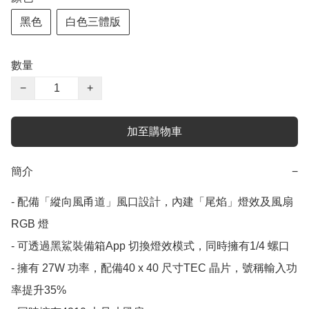
黑色
白色三體版
數量
−
+
加至購物車
簡介
−
- 配備「縱向風甬道」風口設計，內建「尾焰」燈效及風扇
RGB 燈

- 可透過黑鯊裝備箱App 切換燈效模式，同時擁有1/4 螺口

- 擁有 27W 功率，配備40 x 40 尺寸TEC 晶片，號稱輸入功
率提升35%
