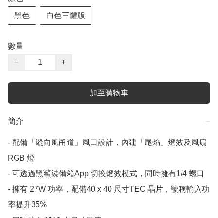
黑色
白色三體版
數量
−
+
加至購物車
簡介
−
- 配備「縱向風甬道」風口設計，內建「尾焰」燈效及風扇
RGB 燈

- 可透過黑鯊裝備箱App 切換燈效模式，同時擁有1/4 螺口

- 擁有 27W 功率，配備40 x 40 尺寸TEC 晶片，號稱輸入功
率提升35%
